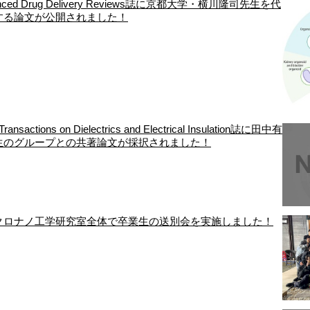
nced Drug Delivery Reviews誌に京都大学・横川隆司先生を代
する論文が公開されました！
Transactions on Dielectrics and Electrical Insulation誌に田中有
生のグループとの共著論文が採択されました！
クロナノ工学研究室全体で卒業生の送別会を実施しました！