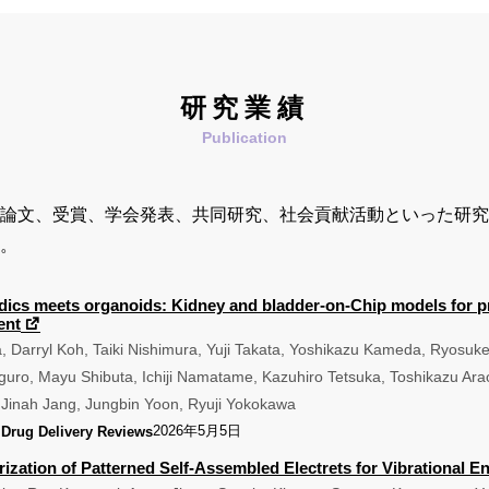
研究業績
論文、受賞、学会発表、共同研究、社会貢献活動といった研究
。
idics meets organoids: Kidney and bladder-on-Chip models for pr
ent
 Darryl Koh, Taiki Nishimura, Yuji Takata, Yoshikazu Kameda, Ryosuk
iguro, Mayu Shibuta, Ichiji Namatame, Kazuhiro Tetsuka, Toshikazu Ara
 Jinah Jang, Jungbin Yoon, Ryuji Yokokawa
2026年5月5日
Drug Delivery Reviews
ization of Patterned Self-Assembled Electrets for Vibrational E