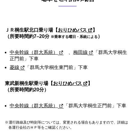
ＪＲ桐生駅北口乗り場【
おりひめバス
】
（所要時間約7–20分
）
※乗車する曜日・系統による
中央幹線（群大系統）
、
梅田線
「群馬大学桐生
正門前」下車
菱線
「群馬大学桐生東門前」下車
東武新桐生駅乗り場【
おりひめバス
】
（所要時間約20分）
中央幹線（群大系統）
「群馬大学桐生正門前」下車
運行路線及び時刻等については、変更される場合もありますので、詳細は
各運行会社のＨＰ等をご確認ください。