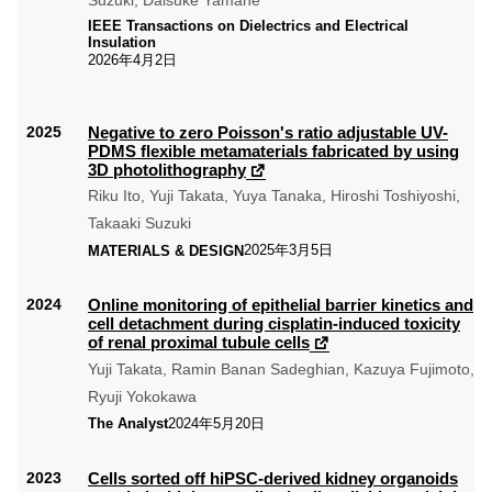
IEEE Transactions on Dielectrics and Electrical
Insulation
2026年4月2日
Negative to zero Poisson's ratio adjustable UV-
PDMS flexible metamaterials fabricated by using
3D photolithography
Riku Ito, Yuji Takata, Yuya Tanaka, Hiroshi Toshiyoshi,
Takaaki Suzuki
2025年3月5日
MATERIALS & DESIGN
Online monitoring of epithelial barrier kinetics and
cell detachment during cisplatin-induced toxicity
of renal proximal tubule cells
Yuji Takata, Ramin Banan Sadeghian, Kazuya Fujimoto,
Ryuji Yokokawa
2024年5月20日
The Analyst
Cells sorted off hiPSC-derived kidney organoids