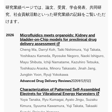
研究業績ページでは、論文、受賞、学会発表、共同研
究、社会貢献活動といった研究業績の記録をご覧いただ
けます。
Microfluidics meets organoids: Kidney and
bladder-on-Chip models for preclinical drug
delivery assessment
Cheng Ma, Darryl Koh, Taiki Nishimura, Yuji Takata,
Yoshikazu Kameda, Ryosuke Negoro, Naoki Ishiguro,
Mayu Shibuta, Ichiji Namatame, Kazuhiro Tetsuka,
Toshikazu Araoka, Minoru Takasato, Jinah Jang,
Jungbin Yoon, Ryuji Yokokawa
2026年5月5日
Advanced Drug Delivery Reviews
Characterization of Patterned Self-Assembled
Electrets for Vibrational Energy Harvesters
Yuya Tanaka, Ryu Kumagai, Ayato Jingu, Suzaku
Kimura, Syuuma Kawamura, Yuji Takata, Takaaki
Suzuki, Daisuke Yamane