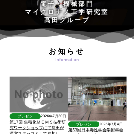
電子・機械部門
マイクロナノ工学研究室
髙田グループ
Takata group, SyncMEMS Lab.,
Mechanical Science and Technolog
Graduate School of Science and Technology, Gunma University
お知らせ
プレゼン
2026年7月30日
第17回 集積化ＭＥＭＳ技術研
プレゼン
2026年7月4日
究ワークショップにて髙田が
第53回日本毒性学会学術年会
運営スタッフとして参加し、