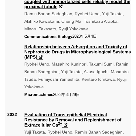
coupled with immortalized cells reliably model the
proximal tubule
Ramin Banan Sadeghian, Ryohei Ueno, Yuji Takata,
Akihiko Kawakami, Cheng Ma, Toshikazu Araoka,
Minoru Takasato, Ryuji Yokokawa
2023年5月4日
Communications Biology
Relationship between Adsorption and Toxicity of
Nephrotoxic Drugs in Microphysiological Systems
(MPS)
Ryohei Ueno, Masahiro Kuninori, Takumi Sumi, Ramin
Banan Sadeghian, Yuji Takata, Azusa Iguchi, Masahiro
Tsuda, Fumiyoshi Yamashita, Kentaro Ichikawa, Ryuji
Yokokawa
2023年3月29日
Micromachines
Evaluation of Trans-epithelial Electrical
Resistance by Removal and Replenishment of
2+
Extracellular Ca
Yuji Takata, Ryohei Ueno, Ramin Banan Sadeghian,