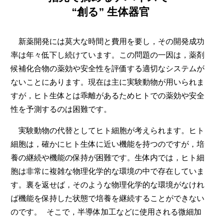
創る
生体器官
新薬開発には莫大な時間と費用を要し，その開発成功
率は年々低下し続けています。この問題の一因は，薬剤
候補化合物の薬効や安全性を評価する適切なシステムが
ないことにあります。現在は主に実験動物が用いられま
すが，ヒト生体とは乖離があるためヒトでの薬効や安全
性を予測するのは困難です。
実験動物の代替としてヒト細胞が考えられます。ヒト
細胞は，確かにヒト生体に近い機能を持つのですが，培
養の継続や機能の保持が困難です。生体内では，ヒト細
胞は非常に複雑な物理化学的な環境の中で存在していま
す。裏を返せば，そのような物理化学的な環境がなけれ
ば機能を保持した状態で培養を継続することができない
のです。 そこで，半導体加工などに使用される微細加