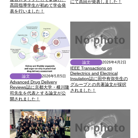
にて髙田が発表しました！
髙田指導学生が初めて学会発
表を行いました！
論文
2026年4月2日
IEEE Transactions on
Dielectrics and Electrical
論文
2026年5月5日
Insulation誌に田中有弥先生の
Advanced Drug Delivery
グループとの共著論文が採択
Reviews誌に京都大学・横川隆
されました！
司先生を代表とする論文が公
開されました！