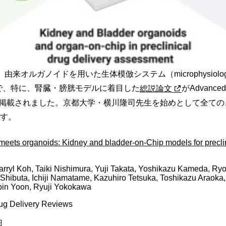
）由来オルガノイドを用いた生体模倣システム（microphysiologi
の中で、特に、腎臓・膀胱モデルに着目した
総説論文
がAdvanced
views誌に掲載されました。京都大学・横川隆司先生を始めとして全て
す。
 meets organoids: Kidney and bladder-on-Chip models for preclin
rryl Koh, Taiki Nishimura, Yuji Takata, Yoshikazu Kameda, Ry
Shibuta, Ichiji Namatame, Kazuhiro Tetsuka, Toshikazu Araoka,
bin Yoon, Ryuji Yokokawa
g Delivery Reviews
日