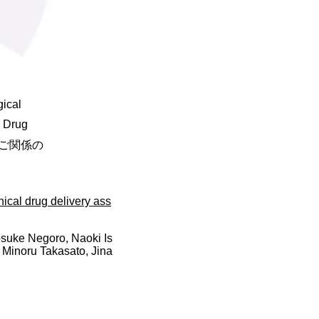
cal
 Drug
のご関係の
ical drug delivery ass
osuke Negoro, Naoki Is
 Minoru Takasato, Jina