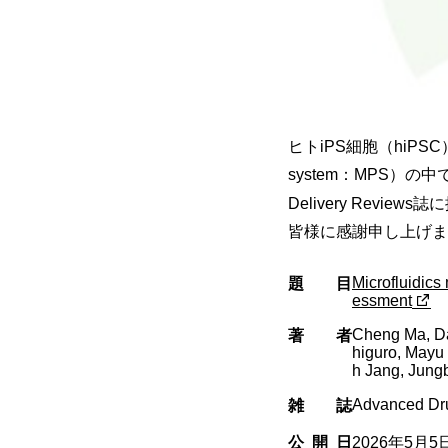
ヒトiPS細胞（hiPSC
system：MPS）
Delivery Re
皆様に感謝申し上げま
Microfluidics
題目
essment
Cheng Ma, Da
著者
higuro, Mayu 
h Jang, Jung
Advanced Dru
雑誌
公開日
2026年5月5