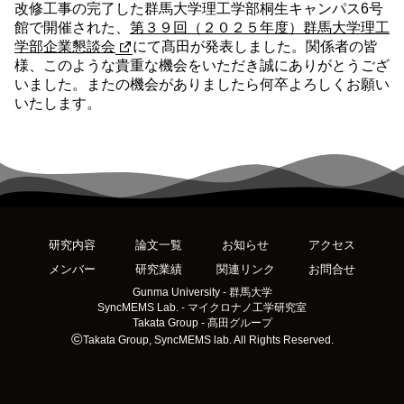
改修工事の完了した群馬大学理工学部桐生キャンパス6号
館で開催された、
第３９回（２０２５年度）群馬大学理工
学部企業懇談会
にて髙田が発表しました。関係者の皆
様、このような貴重な機会をいただき誠にありがとうござ
いました。またの機会がありましたら何卒よろしくお願い
いたします。
研究内容
論文一覧
お知らせ
アクセス
メンバー
研究業績
関連リンク
お問合せ
Gunma University - 群馬大学
SyncMEMS Lab. - マイクロナノ工学研究室
Takata Group - 髙田グループ
Takata Group, SyncMEMS lab. All Rights Reserved.